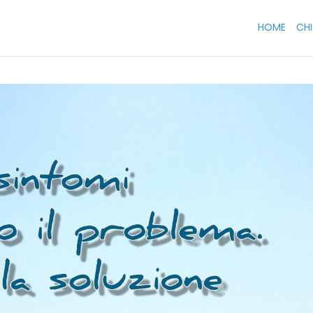
HOME
HO
CH