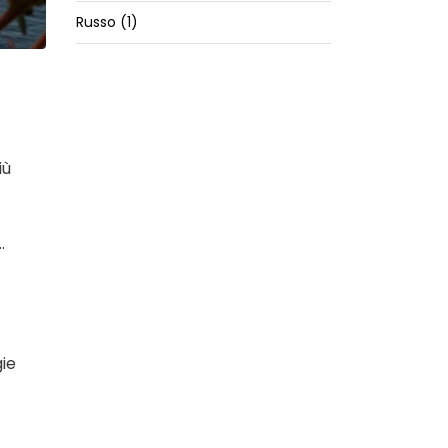
Russo (1)
iù
.
gie