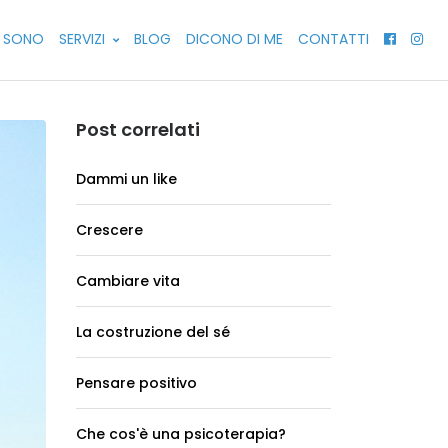
ME
I SONO
CHI SONO
SERVIZI
SERVIZI
BLOG
DICONO DI ME
DICONO DI ME
CONTATTI
CONTATTI
Post correlati
Dammi un like
Crescere
Cambiare vita
La costruzione del sé
Pensare positivo
Che cos'è una psicoterapia?